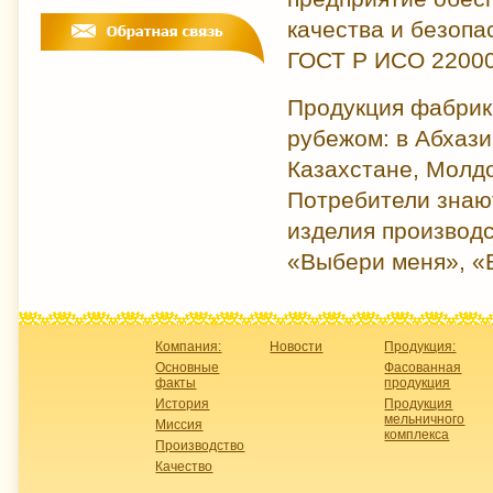
качества и безопа
ГОСТ Р ИСО 22000
Продукция фабрики
рубежом: в Абхази
Казахстане, Молдо
Потребители знаю
изделия производ
«Выбери меня», «
Компания:
Новости
Продукция:
Основные
Фасованная
факты
продукция
История
Продукция
мельничного
Миссия
комплекса
Производство
Качество