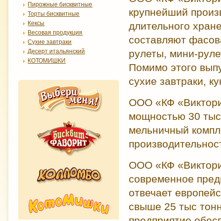
Пирожные бисквитные
крупнейший произ
Торты бисквитные
Кексы
длительного хран
Весовая продукция
составляют фасов
Сухие завтраки
Десерт итальянский
рулеты, мини-руле
КОТОМИШКИ
Помимо этого выпу
сухие завтраки, к
ООО «КФ «Виктори
мощностью 30 тыс
мельничный компле
производительност
ООО «КФ «Виктори
современное пред
отвечает европей
свыше 25 тыс тонн
предприятие обес