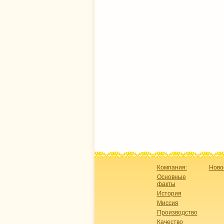
Компания:
Ново
Основные
факты
История
Миссия
Производство
Качество