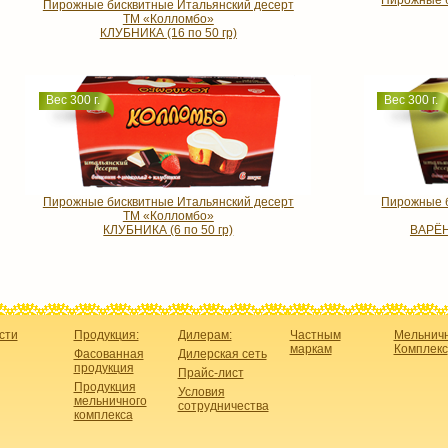
Пирожные б
Пирожные бисквитные Итальянский десерт
ТМ «Колломбо»
КЛУБНИКА (16 по 50 гр)
Вес 300 г.
Вес 300 г.
Пирожные бисквитные Итальянский десерт
Пирожные б
ТМ «Колломбо»
КЛУБНИКА (6 по 50 гр)
ВАРЁН
сти
Продукция:
Дилерам:
Частным
Мельнич
маркам
Комплекс
Фасованная
Дилерская сеть
продукция
Прайс-лист
Продукция
Условия
мельничного
сотрудничества
комплекса