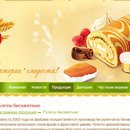
Компания
Новости
Продукция
Дилерам
Частным маркам
улеты бисквитные
сованная продукция
Рулеты бисквитные
августа 2003 года на фабрике осуществляется производство рулетов из бискв
несением нескольких слоев крема и фруктового джема. Рулеты декорированы
дложке поштучно упакованы в упаковку flow-pack из полипропиленовой пленк