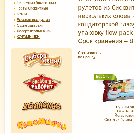
Пирожные бисквитные
рулетов из бискви
Торты бисквитные
Кексы
нескольких слоев
Весовая продукция
кондитерской глаз
Сухие завтраки
Десерт итальянский
упаковку flow-pac
КОТОМИШКИ
Срок хранения – 8
Сортировать
по бренду:
Вес 175 г.
Рулеты би
ТМ «Выбе
Йогуртово
Светлый бисквит,